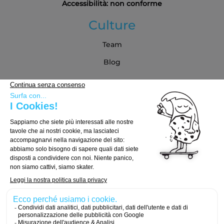
Accessibilità: non conforme
Culture
Team
Blog
Partner
Guida all'acquisto
Come scegliere la tua tavola
Come scegliere i truck
Come scegliere le ruote