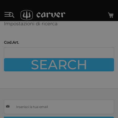
Salta
al
Ca
Search
contenuto
Impostazioni di ricerca
Cod.Art.
SEARCH
Iscriviti
alla
nostra
Newsletter: