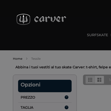
Salta
al
contenuto
SURFSKATE
Home
Tessile
Abbina i tuoi vestiti al tuo skate Carver: t-shirt, felpe 
Mostra
Griglia
Lista
1
come
Opzioni
PREZZO
TAGLIA