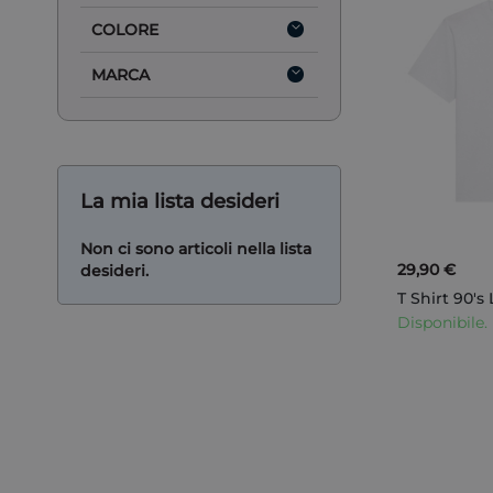
COLORE
MARCA
La mia lista desideri
Non ci sono articoli nella lista
29,90 €
desideri.
T Shirt 90'
Disponibile.
AGGIUNGI AL CARRELLO
AGGIUNGI AL CARRELLO
AGGIUNGI AL CARRELLO
AGGIUNGI AL CARRELLO