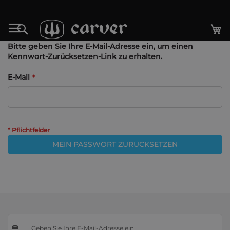
Zum
Inhalt
M
Search
springen
Bitte geben Sie Ihre E-Mail-Adresse ein, um einen
Kennwort-Zurücksetzen-Link zu erhalten.
E-Mail
MEIN PASSWORT ZURÜCKSETZEN
Melden
Sie