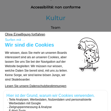
Accessibilité: non conforme
Kultur
Team
Blog
Partners
Kaufberatung
Board auswählen
Trucks auswählen
Rollen auswählen