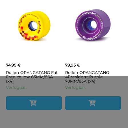
74,95 €
79,95 €
Rollen ORANGATANG Fat
Rollen ORANGATANG
Free Yellow 65MM/86A
4President Purple
(x4)
70MM/83A (x4)
Verfügbar.
Verfügbar.