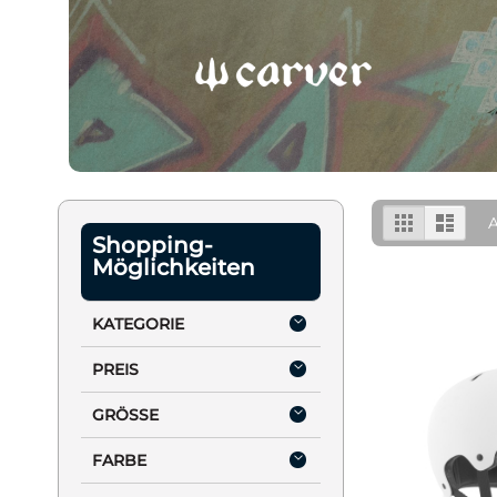
Anzeige
Liste
Liste
A
als
Shopping-
Möglichkeiten
KATEGORIE
PREIS
GRÖSSE
FARBE