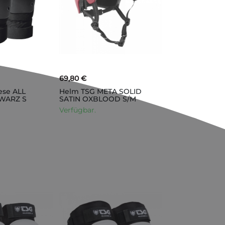
69,80 €
ese ALL
Helm TSG META SOLID
WARZ S
SATIN OXBLOOD S/M
Verfügbar.