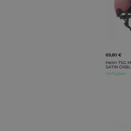
69,80 €
Helm TSG M
SATIN OXBL
Verfügbar.
IN DEN WARENKORB
IN DEN WARENKORB
IN DEN WARENKORB
IN DEN WARENKORB