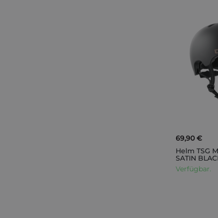
69,90 €
Helm TSG M
SATIN BLAC
Verfügbar.
IN DEN WARENKORB
IN DEN WARENKORB
IN DEN WARENKORB
IN DEN WARENKORB