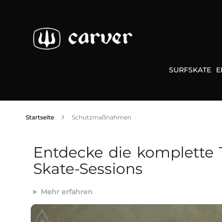
Zum
Inhalt
springen
SURFSKATE
E
Startseite
Schutzmaßnahmen
Entdecke die komplette 
Skate-Sessions
Mehr erfahren