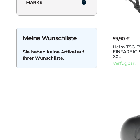
MARKE
Meine Wunschliste
59,90 €
Helm TSG 
EINFARBIG 
Sie haben keine Artikel auf
XXL
Ihrer Wunschliste.
Verfügbar.
IN DEN WARENKORB
IN DEN WARENKORB
IN DEN WARENKORB
IN DEN WARENKORB