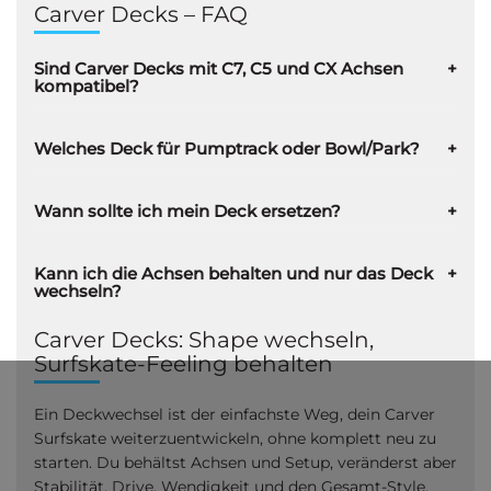
Carver Decks – FAQ
Sind Carver Decks mit C7, C5 und CX Achsen
kompatibel?
Welches Deck für Pumptrack oder Bowl/Park?
Wann sollte ich mein Deck ersetzen?
Kann ich die Achsen behalten und nur das Deck
wechseln?
Carver Decks: Shape wechseln,
Surfskate-Feeling behalten
Ein Deckwechsel ist der einfachste Weg, dein Carver
Surfskate weiterzuentwickeln, ohne komplett neu zu
starten. Du behältst Achsen und Setup, veränderst aber
Stabilität, Drive, Wendigkeit und den Gesamt-Style.