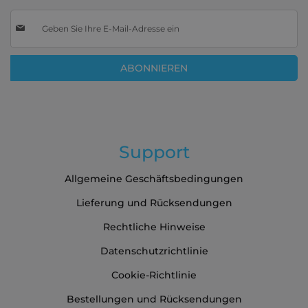
Melden
Sie
sich
für
ABONNIEREN
unseren
Newsletter
an:
Support
Allgemeine Geschäftsbedingungen
Lieferung und Rücksendungen
Rechtliche Hinweise
Datenschutzrichtlinie
Cookie-Richtlinie
Bestellungen und Rücksendungen