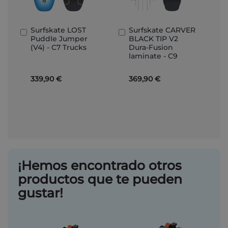
Surfskate LOST
Surfskate CARVER
Añadir
Añadir
Puddle Jumper
BLACK TIP V2
al
al
(V4) - C7 Trucks
Dura-Fusion
carrito
carrito
laminate - C9
339,90 €
369,90 €
¡Hemos encontrado otros
productos que te pueden
gustar!