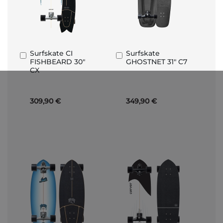
Surfskate CI
Surfskate
Añadir
Añadir
FISHBEARD 30"
GHOSTNET 31" C7
al
al
CX
carrito
carrito
309,90 €
349,90 €