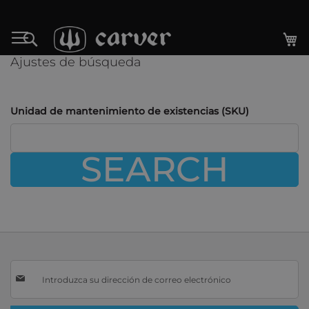
Ir
al
Mi
Search
contenido
Ajustes de búsqueda
Unidad de mantenimiento de existencias (SKU)
SEARCH
Inscríbase
a
nuestro
boletín