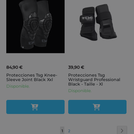
84,90 €
39,90 €
Protecciones Tsg Knee-
Protecciones Tsg
Sleeve Joint Black Xxl
Wristguard Professional
Black - Taille - Xl
Disponible.
Disponible.
Página
Pági
Sigui
Actualmente
Página
1
2