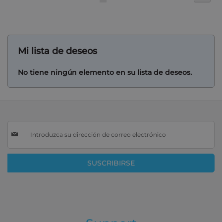
estás
leyendo
página
Mi lista de deseos
No tiene ningún elemento en su lista de deseos.
Inscríbase
a
nuestro
boletín
SUSCRIBIRSE
de
noticias: