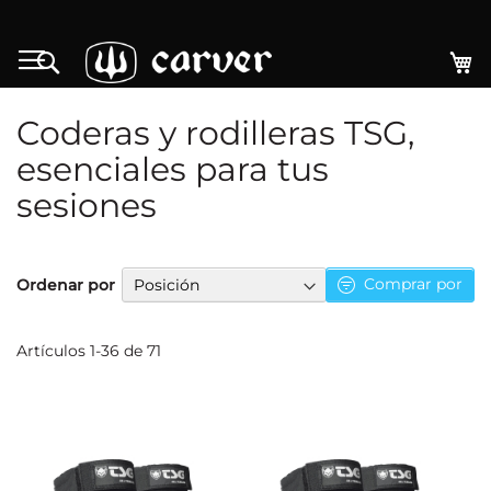
Ir
al
Mi
Search
contenido
Coderas y rodilleras TSG,
esenciales para tus
sesiones
Fijar
Comprar por
Ordenar por
Dirección
Descendente
Artículos
1
-
36
de
71