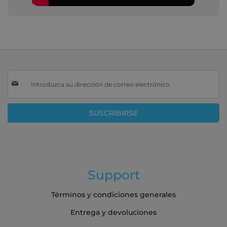
Inscríbase
a
nuestro
boletín
SUSCRIBIRSE
de
noticias:
Support
Términos y condiciones generales
Entrega y devoluciones