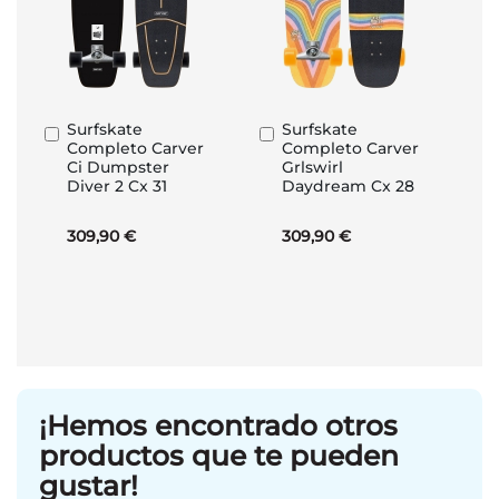
Surfskate
Surfskate
Añadir
Añadir
Completo Carver
Completo Carver
al
al
Ci Dumpster
Grlswirl
carrito
carrito
Diver 2 Cx 31
Daydream Cx 28
309,90 €
309,90 €
¡Hemos encontrado otros
productos que te pueden
gustar!