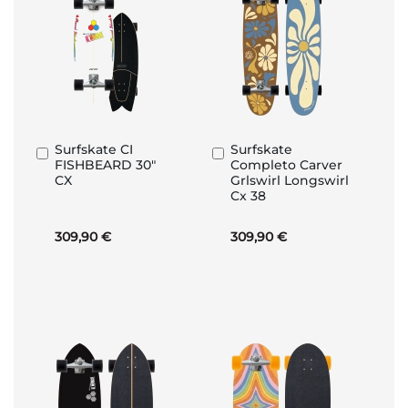
Surfskate CI
Surfskate
Añadir
Añadir
FISHBEARD 30"
Completo Carver
al
al
CX
Grlswirl Longswirl
carrito
carrito
Cx 38
309,90 €
309,90 €