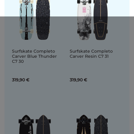
Surfskate Completo
Surfskate Completo
Carver Blue Thunder
Carver Resin C7 31
C7 30
319,90 €
319,90 €