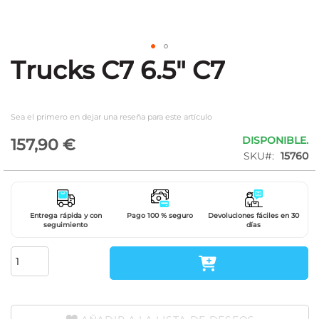
Trucks C7 6.5" C7
Saltar
al
comienzo
de
Sea el primero en dejar una reseña para este artículo
la
galería
DISPONIBLE.
157,90 €
de
SKU
15760
imágenes
Entrega rápida y con
Pago 100 % seguro
Devoluciones fáciles en 30
seguimiento
días