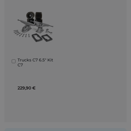
Trucks C7 6.5" Kit
Añadir
C7
al
carrito
229,90 €