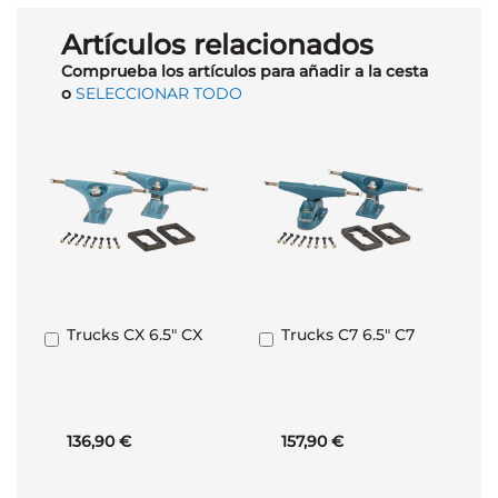
Artículos relacionados
Comprueba los artículos para añadir a la cesta
o
SELECCIONAR TODO
Trucks CX 6.5" CX
Trucks C7 6.5" C7
Añadir
Añadir
al
al
carrito
carrito
136,90 €
157,90 €