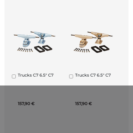
Trucks C7 6.5" C7
Trucks C7 6.5" C7
Añadir
Añadir
al
al
carrito
carrito
157,90 €
157,90 €