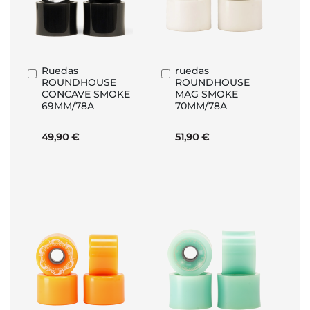
Ruedas
ruedas
Añadir
Añadir
ROUNDHOUSE
ROUNDHOUSE
al
al
CONCAVE SMOKE
MAG SMOKE
carrito
carrito
69MM/78A
70MM/78A
49,90 €
51,90 €