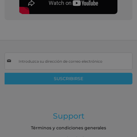
Inscríbase
a
nuestro
boletín
SUSCRIBIRSE
de
noticias:
Support
Términos y condiciones generales