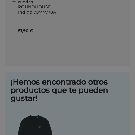
ruedas
Añadir
ROUNDHOUSE
al
Indigo 70MM/78A
carrito
51,90 €
¡Hemos encontrado otros
productos que te pueden
gustar!