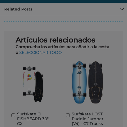
Related Posts
Artículos relacionados
Comprueba los artículos para añadir a la cesta
o
SELECCIONAR TODO
Surfskate CI
Surfskate LOST
Añadir
Añadir
FISHBEARD 30"
Puddle Jumper
al
al
CX
(V4) - C7 Trucks
carrito
carrito