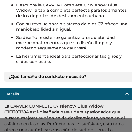
Descubre la CARVER Complete C7 Nienow Blue
Widow, la tabla completa perfecta para los amantes
de los deportes de deslizamiento urbano.
Con su revolucionario sistema de ejes C7, ofrece una
maniobrabilidad sin igual.
Su diseño resistente garantiza una durabilidad
excepcional, mientras que su diseño limpio y
moderno seguramente cautivará.
La herramienta ideal para perfeccionar tus giros y
slides con estilo.
¿Qué tamaño de surfskate necesito?
Details
La CARVER COMPLETE C7 Nienow Blue Widow
C1013011284 está diseñada para riders apasionados que
buscan mejorar su técnica de deslizamiento, ya sea en el
asfalto o en las olas. Perfecta para el surfskate, esta tabla
ofrece una auténtica sensación de surf en tierra. La