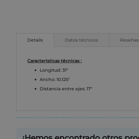
Saltar
al
comienzo
Details
Datos técnicos
Reseñas
de
la
galería
de
Caracteristicas técnicas :
imágenes
Longitud: 31"
Ancho: 10.125"
Distancia entre ejes: 17"
¡Hemos encontrado otros pro