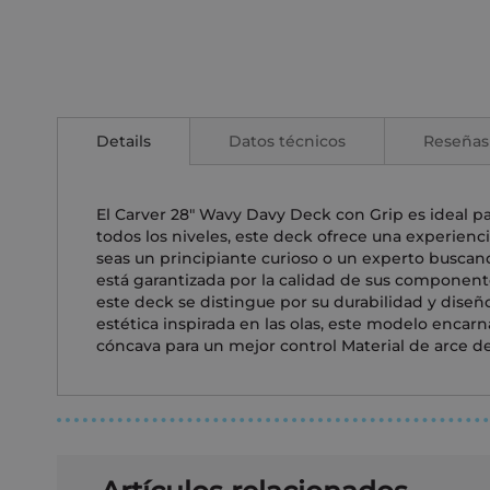
Saltar
al
comienzo
Details
Datos técnicos
Reseñas
de
la
galería
de
El Carver 28" Wavy Davy Deck con Grip es ideal pa
imágenes
todos los niveles, este deck ofrece una experienci
seas un principiante curioso o un experto buscand
está garantizada por la calidad de sus component
este deck se distingue por su durabilidad y dise
estética inspirada en las olas, este modelo encarn
cóncava para un mejor control Material de arce de