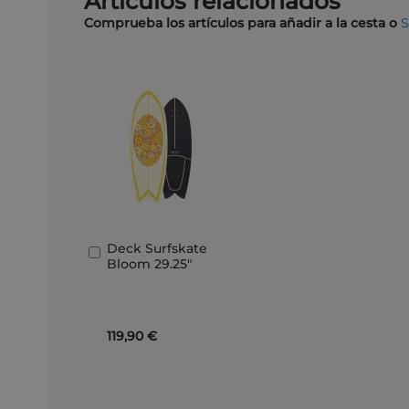
Artículos relacionados
Comprueba los artículos para añadir a la cesta o
Deck Surfskate
Añadir
Bloom 29.25"
al
carrito
119,90 €