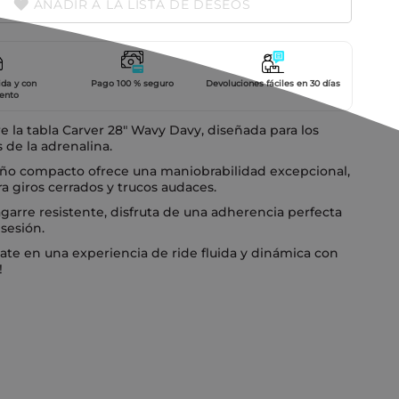
AÑADIR A LA LISTA DE DESEOS
ida y con
Pago 100 % seguro
Devoluciones fáciles en 30 días
ento
 la tabla Carver 28" Wavy Davy, diseñada para los
de la adrenalina.
ño compacto ofrece una maniobrabilidad excepcional,
ra giros cerrados y trucos audaces.
garre resistente, disfruta de una adherencia perfecta
sesión.
te en una experiencia de ride fluida y dinámica con
!