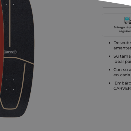
Entrega ráp
seguimi
Descubre
amantes 
Su tama
ideal pa
Con su a
en cada 
¡Embárca
CARVER