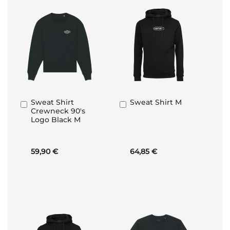
Sweat Shirt
Sweat Shirt M
Añadir
Añadir
Crewneck 90's
al
al
Logo Black M
carrito
carrito
59,90 €
64,85 €