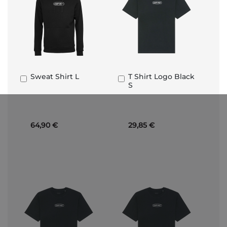
Sweat Shirt L
T Shirt Logo Black
Añadir
Añadir
S
al
al
carrito
carrito
64,90 €
29,85 €