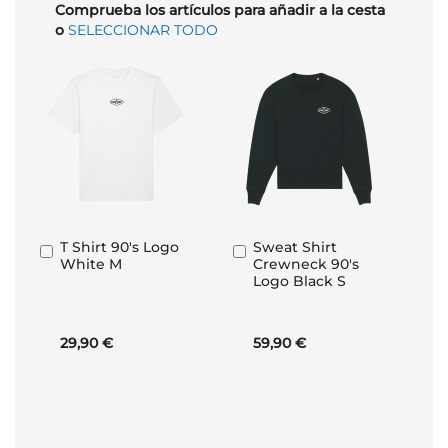
Comprueba los artículos para añadir a la cesta
o
SELECCIONAR TODO
T Shirt 90's Logo
Sweat Shirt
Añadir
Añadir
White M
Crewneck 90's
al
al
Logo Black S
carrito
carrito
29,90 €
59,90 €