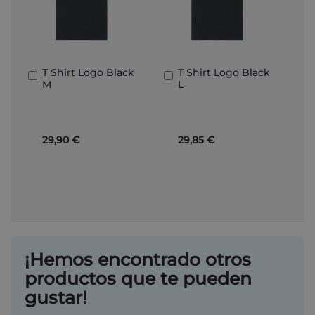
T Shirt Logo Black
T Shirt Logo Black
Añadir
Añadir
M
L
al
al
carrito
carrito
29,90 €
29,85 €
¡Hemos encontrado otros
productos que te pueden
gustar!