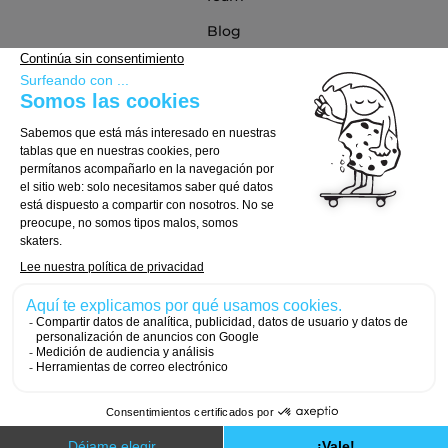
Blog
Blog
Guía de compra
Cómo Elegir tu Tabla
Cómo Elegir tus Ejes
Cómo Elegir tus Ruedas
© 2026, Carver Skateboards
Designed with
by
Numeri Design
