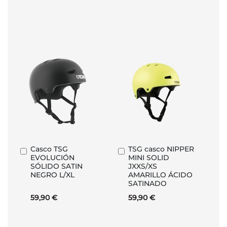
Casco TSG
TSG casco NIPPER
Añadir
Añadir
EVOLUCIÓN
MINI SOLID
al
al
SÓLIDO SATIN
JXXS/XS
carrito
carrito
NEGRO L/XL
AMARILLO ÁCIDO
SATINADO
59,90 €
59,90 €