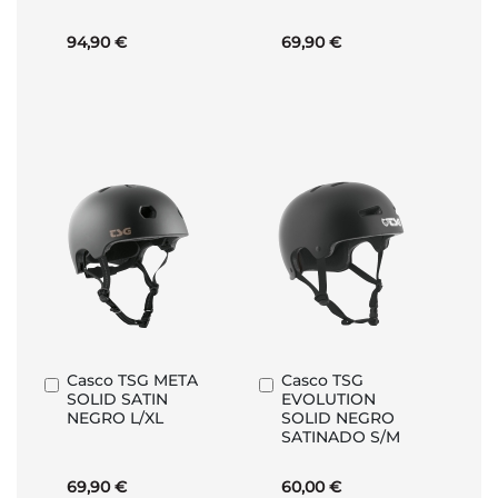
94,90 €
69,90 €
Casco TSG META
Casco TSG
Añadir
Añadir
SOLID SATIN
EVOLUTION
al
al
NEGRO L/XL
SOLID NEGRO
carrito
carrito
SATINADO S/M
69,90 €
60,00 €