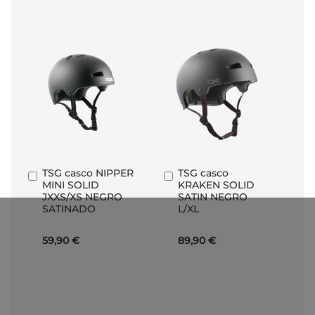
TSG casco NIPPER
TSG casco
Añadir
Añadir
MINI SOLID
KRAKEN SOLID
al
al
JXXS/XS NEGRO
SATIN NEGRO
carrito
carrito
SATINADO
L/XL
59,90 €
89,90 €