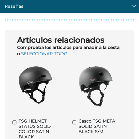
Reseñas
Artículos relacionados
Comprueba los artículos para añadir a la cesta
o
SELECCIONAR TODO
TSG HELMET
Casco TSG META
Añadir
Añadir
STATUS SOLID
SOLID SATIN
al
al
COLOR SATIN
BLACK S/M
carrito
carrito
BLACK