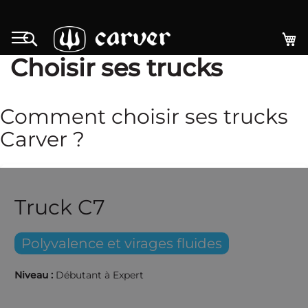
Allez
au
Mo
Rechercher
contenu
Choisir ses trucks
Comment choisir ses trucks
Carver ?
Truck C7
Polyvalence et virages fluides
Niveau :
Débutant à Expert