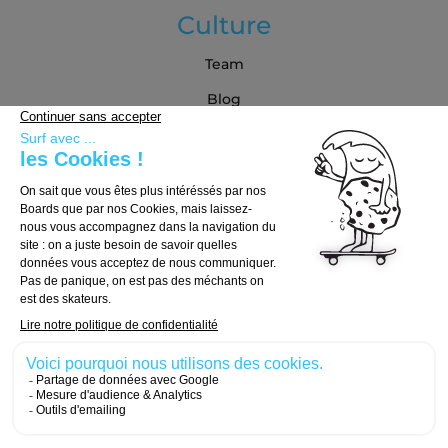
Culture
Team
Blog
Partenaires
Guide d'achat
Choisir sa board
Choisir ses trucks
Choisir ses roues