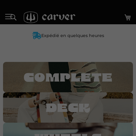
Allez
au
Mo
Rechercher
contenu
Expédié en quelques heures