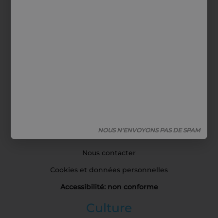
Support
Conditions Générales de Vente
Livraison & Retours
Mentions légales
Politique de confidentialité
Politique de cookies
NOUS N'ENVOYONS PAS DE SPAM
Commandes et retours
Nous contacter
Cookies et données personnelles
Accessibilité: non conforme
Culture