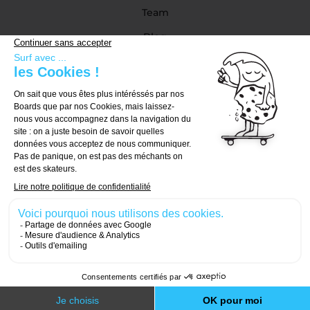
Team
Blog
Partenaires
Guide d'achat
Choisir sa board
Choisir ses trucks
Choisir ses roues
© 2026, Carver Skateboards
Designed with
by
Numeri Design
