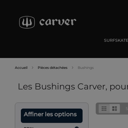
Allez
au
contenu
SURFSKAT
Accueil
Pièces détachées
Bushings
Les Bushings Carver, pour 
Afficher
Grille
Liste
en
Affiner les options