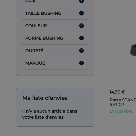
PRIX
TAILLE BUSHING
COULEUR
FORME BUSHING
DURETÉ
MARQUE
14,90 €
Ma liste d’envies
Parts STA
SET C7
Il n’y a aucun article dans
Disponible.
votre liste d’envies.
AJOUTER AU PANIER
AJOUTER AU PANIER
AJOUTER AU PANIER
AJOUTER AU PANIER