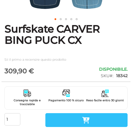
Surfskate CARVER
Vai
all'inizio
BING PUCK CX
della
galleria
di
immagini
Sii il primo a recensire questo prodotto
DISPONIBILE.
309,90 €
SKU
18342
Consegna rapida e
Pagamento 100 % sicuro
Reso facile entro 30 giorni
tracciabile