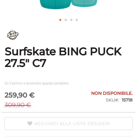
Vai
all'inizio
della
galleria
Surfskate BING PUCK
di
immagini
27.5" C7
Sii il primo a recensire questo prodotto
Special
NON DISPONIBILE.
259,90 €
Price
SKU
15718
309,90 €
AGGIUNGI ALLA LISTA DESIDERI