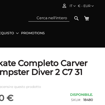
Lingua
Valuta
IT
€ - EUR
Carrello
Search
CQUISTO
PROMOTIONS
Sea
kate Completo Carver
mpster Diver 2 C7 31
 recensire questo prodotto
DISPONIBILE.
0 €
SKU
18480