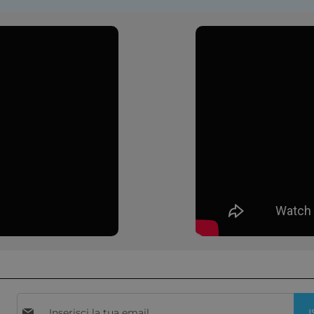
Iscriviti
I
alla