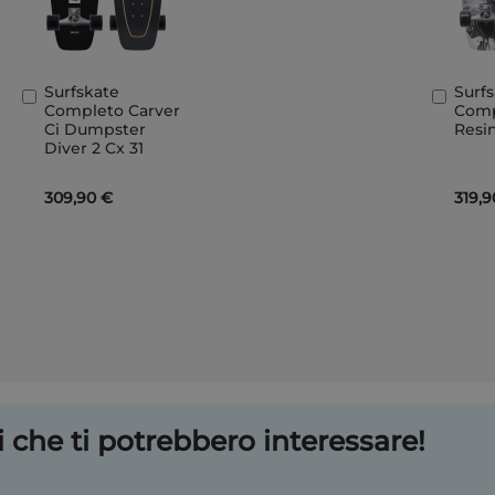
Surfskate
Surf
Aggiungi
Aggi
Completo Carver
Comp
al
al
Ci Dumpster
Resin
Carrello
Carre
Diver 2 Cx 31
309,90 €
319,9
 che ti potrebbero interessare!