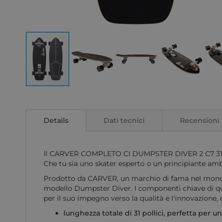
Vai
all'inizio
della
Details
Dati tecnici
Recensioni
galleria
di
immagini
Il CARVER COMPLETO CI DUMPSTER DIVER 2 C7 31" è des
Che tu sia uno skater esperto o un principiante amb
Prodotto da CARVER, un marchio di fama nel mondo de
modello Dumpster Diver. I componenti chiave di que
per il suo impegno verso la qualità e l'innovazione,
lunghezza totale di 31 pollici, perfetta per un 