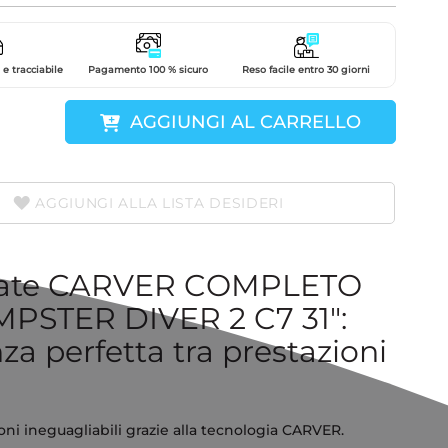
e tracciabile
Pagamento 100 % sicuro
Reso facile entro 30 giorni
AGGIUNGI AL CARRELLO
AGGIUNGI ALLA LISTA DESIDERI
kate CARVER COMPLETO
PSTER DIVER 2 C7 31":
nza perfetta tra prestazioni
oni ineguagliabili grazie alla tecnologia CARVER.