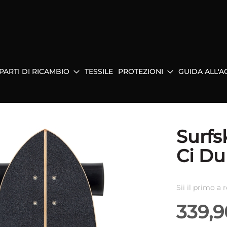
PARTI DI RICAMBIO
TESSILE
PROTEZIONI
GUIDA ALL'A
Surfs
Ci Du
Sii il primo a
339,9