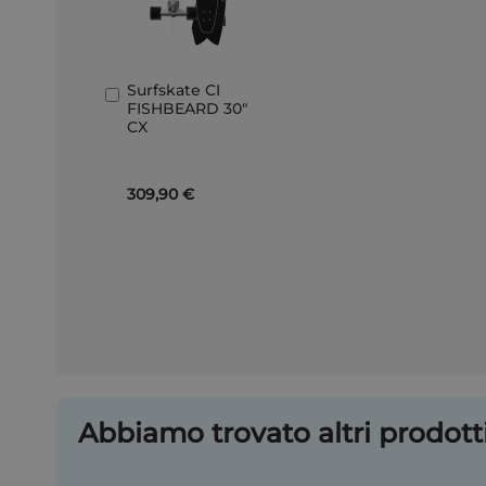
Surfskate CI
Aggiungi
FISHBEARD 30"
al
CX
Carrello
309,90 €
Abbiamo trovato altri prodotti