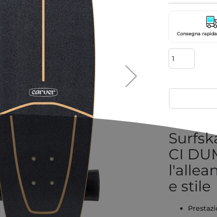
Consegna rapida 
Surfs
CI DUM
l'allea
e stile
Prestazi