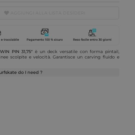
AGGIUNGI ALLA LISTA DESIDERI
e tracciabile
Pagamento 100 % sicuro
Reso facile entro 30 giorni
TWIN PIN 31,75"
è un deck versatile con forma pintail,
inee scolpite e velocità. Garantisce un carving fluido e
urfskate do I need ?