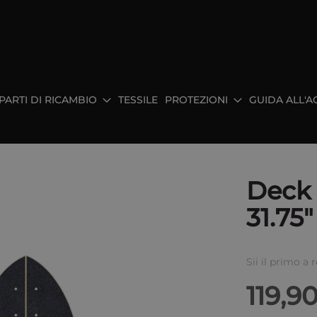
PARTI DI RICAMBIO
TESSILE
PROTEZIONI
GUIDA ALL'A
Deck 
31.75"
Sii il primo a
119,9