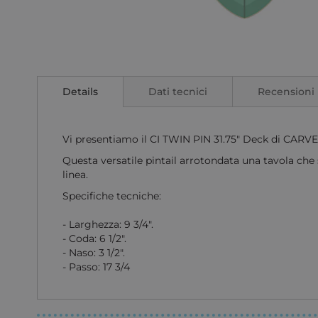
Vai
all'inizio
della
Details
Dati tecnici
Recensioni
galleria
di
immagini
Vi presentiamo il CI TWIN PIN 31.75" Deck di CARVE
Questa versatile pintail arrotondata una tavola che 
linea.
Specifiche tecniche:
- Larghezza: 9 3/4".
- Coda: 6 1/2".
- Naso: 3 1/2".
- Passo: 17 3/4