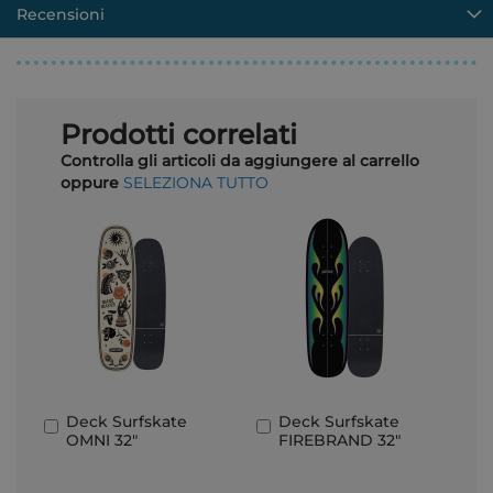
Recensioni
Prodotti correlati
Controlla gli articoli da aggiungere al carrello
oppure
SELEZIONA TUTTO
Deck Surfskate
Deck Surfskate
Aggiungi
Aggiungi
OMNI 32"
FIREBRAND 32"
al
al
Carrello
Carrello