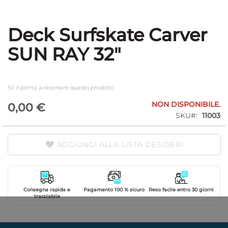
Deck Surfskate Carver
Vai
all'inizio
SUN RAY 32"
della
galleria
di
immagini
Sii il primo a recensire questo prodotto
NON DISPONIBILE.
0,00 €
SKU
11003
AGGIUNGI ALLA LISTA DESIDERI
Consegna rapida e
Pagamento 100 % sicuro
Reso facile entro 30 giorni
tracciabile