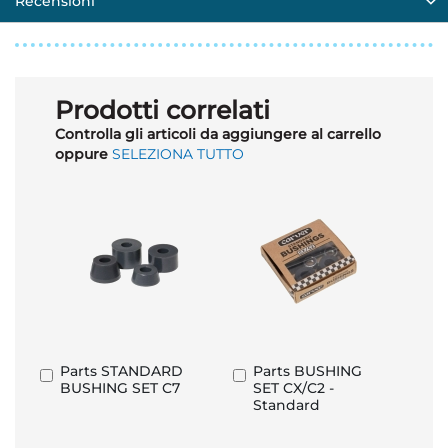
Recensioni
Prodotti correlati
Controlla gli articoli da aggiungere al carrello
oppure
SELEZIONA TUTTO
Parts STANDARD
Parts BUSHING
Aggiungi
Aggiungi
BUSHING SET C7
SET CX/C2 -
al
al
Standard
Carrello
Carrello