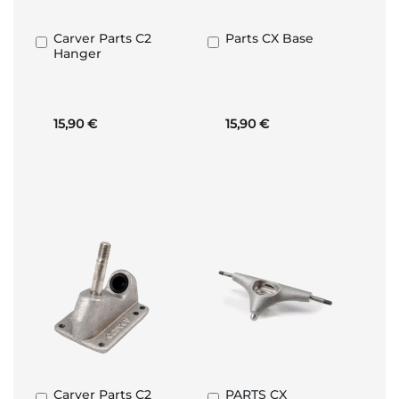
Carver Parts C2
Parts CX Base
Aggiungi
Aggiungi
Hanger
al
al
Carrello
Carrello
15,90 €
15,90 €
Carver Parts C2
PARTS CX
Aggiungi
Aggiungi