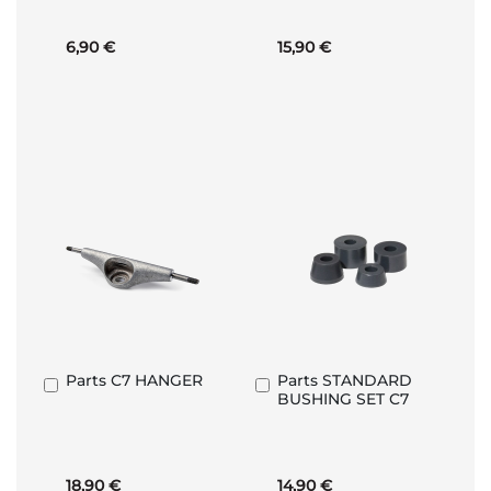
6,90 €
15,90 €
Parts C7 HANGER
Parts STANDARD
Aggiungi
Aggiungi
BUSHING SET C7
al
al
Carrello
Carrello
18,90 €
14,90 €