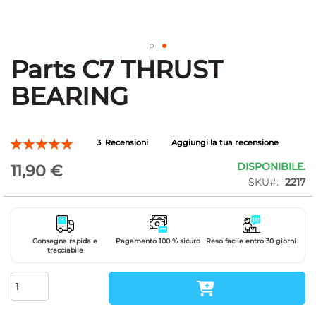
Parts C7 THRUST
Vai
all'inizio
BEARING
della
galleria
di
immagini
Valutazione:
3
Recensioni
Aggiungi la tua recensione
100
100
% of
DISPONIBILE.
11,90 €
SKU
2217
Consegna rapida e
Pagamento 100 % sicuro
Reso facile entro 30 giorni
tracciabile