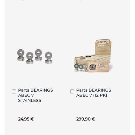
Parts BEARINGS
Parts BEARINGS
Aggiungi
Aggiungi
ABEC 7
ABEC 7 (12 PK)
al
al
STAINLESS
Carrello
Carrello
24,95 €
299,90 €