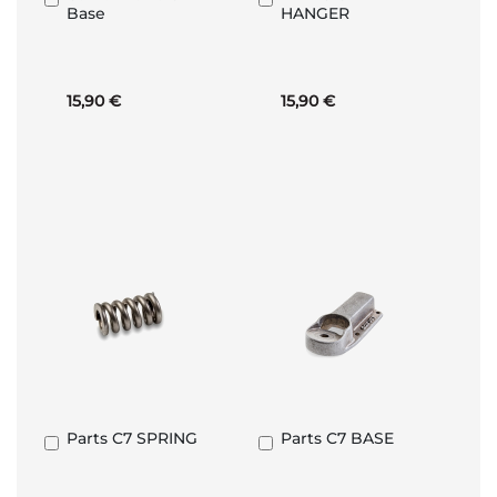
Base
HANGER
al
al
Carrello
Carrello
15,90 €
15,90 €
Parts C7 SPRING
Parts C7 BASE
Aggiungi
Aggiungi
al
al
Carrello
Carrello