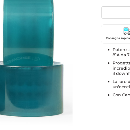
Consegna rapida 
Potenzi
81A da 
Progetta
incredib
il downhi
La loro 
un'eccel
Con Carv