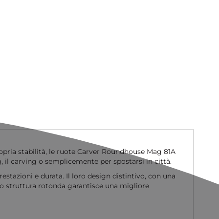
ropria stabilità, le ruote Carver Roundhouse Mag 81A
, il carving o semplicemente per spostarsi in città.
tazioni e durata. Il loro design distintivo, con una
loro struttura rotonda garantisce una migliore