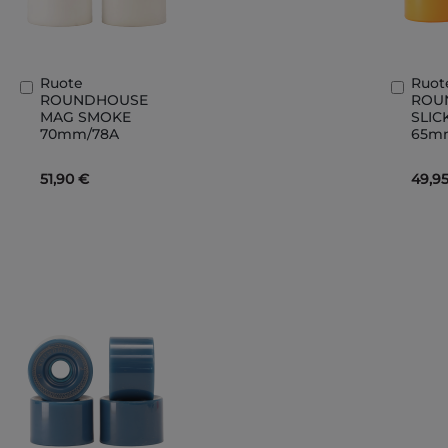
Ruote
Ruot
Aggiungi
Aggi
ROUNDHOUSE
ROU
al
al
MAG SMOKE
SLIC
Carrello
Carre
70mm/78A
65m
51,90 €
49,9