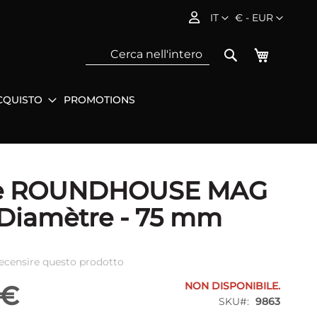
Lingua
Valuta
IT
€ - EUR
Carrello
Search
CQUISTO
PROMOTIONS
Sea
e ROUNDHOUSE MAG
 Diamètre - 75 mm
 recensire questo prodotto
NON DISPONIBILE.
 €
SKU
9863