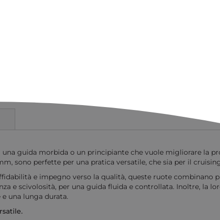
i una guida morbida o un principiante che vuole migliorare la p
, sono perfette per una pratica versatile, che sia per il cruising
idabilità e impegno verso la qualità, queste ruote combinano pres
nza e scivolosità, per una guida fluida e controllata. Inoltre, la 
e e una lunga durata.
satile.