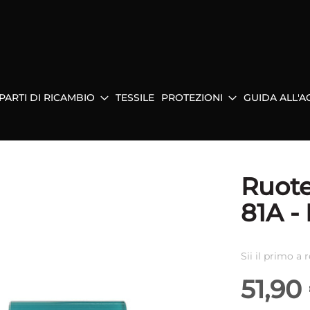
PARTI DI RICAMBIO
TESSILE
PROTEZIONI
GUIDA ALL'A
Ruot
81A -
Sii il primo a
51,90