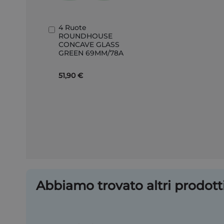
4 Ruote
Aggiungi
ROUNDHOUSE
al
CONCAVE GLASS
Carrello
GREEN 69MM/78A
51,90 €
Abbiamo trovato altri prodotti