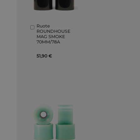
Ruote
Aggiungi
ROUNDHOUSE
al
MAG SMOKE
Carrello
70MM/78A
51,90 €