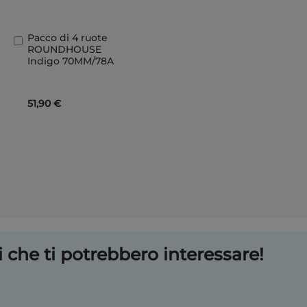
Pacco di 4 ruote
Aggiungi
ROUNDHOUSE
al
Indigo 70MM/78A
Carrello
51,90 €
 che ti potrebbero interessare!