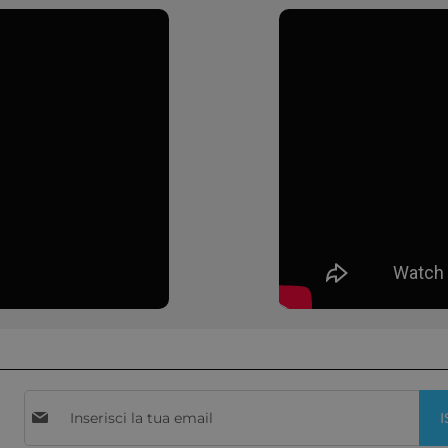
Iscriviti
I
alla
nostra