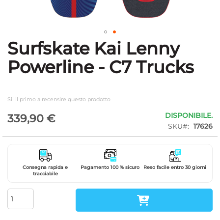
Surfskate Kai Lenny
Vai
all'inizio
Powerline - C7 Trucks
della
galleria
di
immagini
Sii il primo a recensire questo prodotto
DISPONIBILE.
339,90 €
SKU
17626
Consegna rapida e
Pagamento 100 % sicuro
Reso facile entro 30 giorni
tracciabile