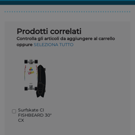
Prodotti correlati
Controlla gli articoli da aggiungere al carrello
oppure
SELEZIONA TUTTO
Surfskate CI
Aggiungi
FISHBEARD 30"
al
CX
Carrello