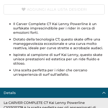
AGGIUNGI ALLA LISTA DESIDERI
Il Carver Complete C7 Kai Lenny Powerline è un
surfskate imprescindibile per i rider in cerca di
emozioni forti.
Dotato della tecnologia C7, questo skate offre una
maneggevolezza eccezionale e una curva molto
reattiva, ideale per curve strette e acrobazie audaci.
Ispirato al campione di surf Kai Lenny, questo skate
unisce prestazioni ed estetica per un ride fluido e
stiloso.
Una scelta perfetta per i rider che cercano
un'esperienza di surf sull'asfalto.
Details
La CARVER COMPLETE C7 Kai Lenny Powerline
C1013011278 è la scelta perfetta per gli appassionati di