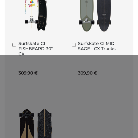
Surfskate CI
Surfskate CI MID
Aggiungi
Aggiungi
FISHBEARD 30"
SAGE - CX Trucks
al
al
CX
Carrello
Carrello
309,90 €
309,90 €