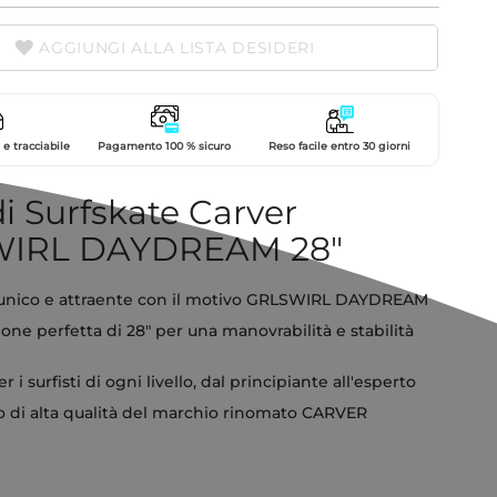
AGGIUNGI ALLA LISTA DESIDERI
e tracciabile
Pagamento 100 % sicuro
Reso facile entro 30 giorni
i Surfskate Carver
IRL DAYDREAM 28"
unico e attraente con il motivo GRLSWIRL DAYDREAM
ne perfetta di 28" per una manovrabilità e stabilità
r i surfisti di ogni livello, dal principiante all'esperto
o di alta qualità del marchio rinomato CARVER