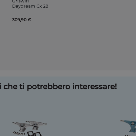
Grlswirl
Carrello
Daydream Cx 28
309,90 €
 che ti potrebbero interessare!