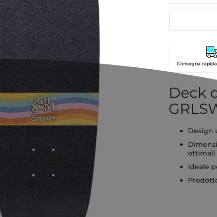
Consegna rapida 
Deck d
GRLSW
Design 
Dimensio
ottimali
Ideale pe
Prodott