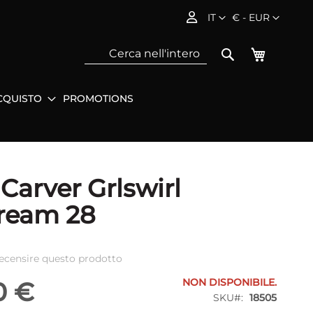
Lingua
Valuta
IT
€ - EUR
Carrello
Search
CQUISTO
PROMOTIONS
Sea
Carver Grlswirl
ream 28
 recensire questo prodotto
NON DISPONIBILE.
0 €
SKU
18505