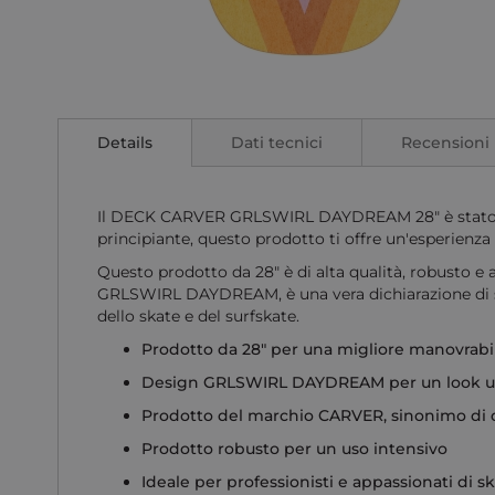
Vai
all'inizio
della
Details
Dati tecnici
Recensioni
galleria
di
immagini
Il DECK CARVER GRLSWIRL DAYDREAM 28" è stato prog
principiante, questo prodotto ti offre un'esperienza
Questo prodotto da 28" è di alta qualità, robusto e a
GRLSWIRL DAYDREAM, è una vera dichiarazione di s
dello skate e del surfskate.
Prodotto da 28" per una migliore manovrabil
Design GRLSWIRL DAYDREAM per un look un
Prodotto del marchio CARVER, sinonimo di q
Prodotto robusto per un uso intensivo
Ideale per professionisti e appassionati di s