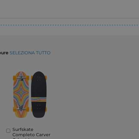
ppure
SELEZIONA TUTTO
Surfskate
Aggiungi
Completo Carver
al