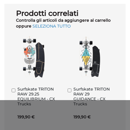
Prodotti correlati
Controlla gli articoli da aggiungere al carrello
oppure
SELEZIONA TUTTO
Surfskate TRITON
Surfskate TRITON
Aggiungi
Aggiungi
RAW 29.25
RAW 29
al
al
EQUILIBRIUM - CX
GUIDANCE - CX
Carrello
Carrello
Trucks
Trucks
199,90 €
199,90 €