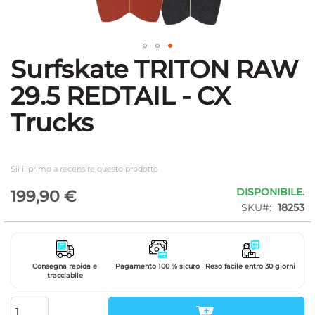
Surfskate TRITON RAW
Vai
all'inizio
29.5 REDTAIL - CX
della
galleria
Trucks
di
immagini
Sii il primo a recensire questo prodotto
DISPONIBILE.
199,90 €
SKU
18253
Consegna rapida e
Pagamento 100 % sicuro
Reso facile entro 30 giorni
tracciabile