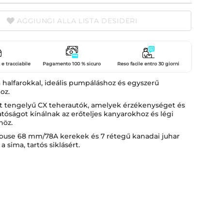
AGGIUNGI ALLA LISTA DESIDERI
e tracciabile
Pagamento 100 % sicuro
Reso facile entro 30 giorni
a halfarokkal, ideális pumpáláshoz és egyszerű
oz.
tt tengelyű CX teherautók, amelyek érzékenységet és
atóságot kínálnak az erőteljes kanyarokhoz és légi
höz.
use 68 mm/78A kerekek és 7 rétegű kanadai juhar
a sima, tartós siklásért.