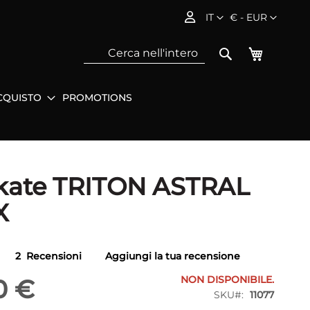
Lingua
Valuta
IT
€ - EUR
Carrello
Search
CQUISTO
PROMOTIONS
Sea
skate TRITON ASTRAL
X
2
Recensioni
Aggiungi la tua recensione
NON DISPONIBILE.
0 €
SKU
11077