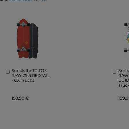
Surfskate TRITON
Surf
Aggiungi
Aggi
RAW 29.5 REDTAIL
RAW
al
al
- CX Trucks
GUID
Carrello
Carre
Truc
199,90 €
199,