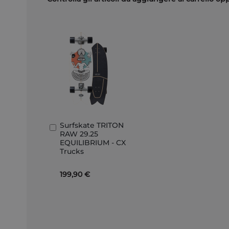
Surfskate TRITON
Aggiungi
RAW 29.25
al
EQUILIBRIUM - CX
Carrello
Trucks
199,90 €