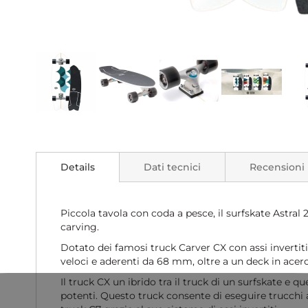
Vai
all'inizio
della
Details
Dati tecnici
Recensioni
galleria
di
immagini
Piccola tavola con coda a pesce, il surfskate Astral 
carving.
Dotato dei famosi truck Carver CX con assi invertit
veloci e aderenti da 68 mm, oltre a un deck in acero 
Il truck CX un ibrido tra il truck di un surfskate e 
potenti. Questo truck consente di eseguire trucchi