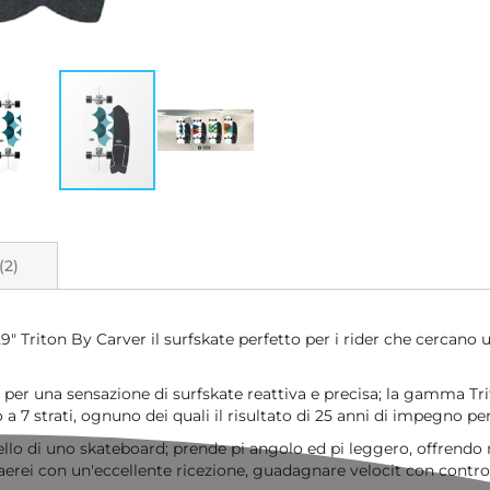
2
29" Triton By Carver il surfskate perfetto per i rider che cercano
i per una sensazione di surfskate reattiva e precisa; la gamma 
a 7 strati, ognuno dei quali il risultato di 25 anni di impegno pe
quello di uno skateboard; prende pi angolo ed pi leggero, offrend
 aerei con un'eccellente ricezione, guadagnare velocit con cont