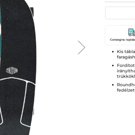
Consegna rapida 
Kis tábl
faragásh
Fordíto
irányíth
trükkök
Roundho
fedélzet 