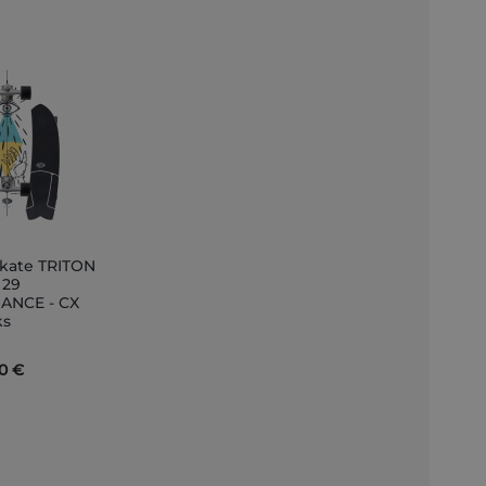
skate TRITON
ungi
 29
ANCE - CX
llo
ks
90 €