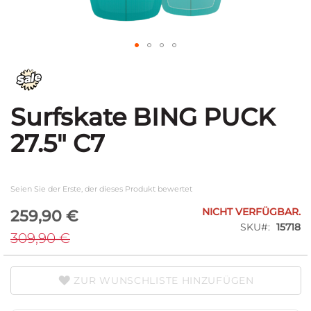
Zum
Anfang
der
Bildgalerie
Surfskate BING PUCK
springen
27.5" C7
Seien Sie der Erste, der dieses Produkt bewertet
Special
NICHT VERFÜGBAR.
259,90 €
Price
SKU
15718
309,90 €
ZUR WUNSCHLISTE HINZUFÜGEN