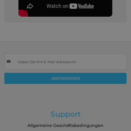
Melden
Sie
sich
für
ABONNIEREN
unseren
Newsletter
an:
Support
Allgemeine Geschäftsbedingungen