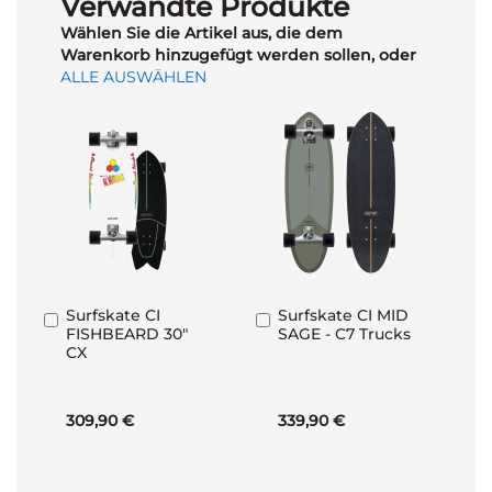
Verwandte Produkte
Wählen Sie die Artikel aus, die dem
Warenkorb hinzugefügt werden sollen, oder
ALLE AUSWÄHLEN
Surfskate CI
Surfskate CI MID
In
In
FISHBEARD 30"
SAGE - C7 Trucks
den
den
CX
Warenkorb
Warenkorb
309,90 €
339,90 €