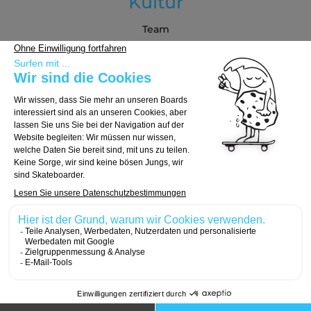
Kultur
Team
Blog
Partners
Kaufberatung
Board auswählen
Trucks auswählen
Rollen auswählen
© 2026, Carver Skateboards