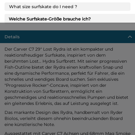
What size surfskate do I need ?
Welche Surfskate-Größe brauche ich?
Details
Der Carver C7 29" Lost Rydra ist ein kompakter und
reaktionsfreudiger Surfskate, inspiriert von dem
berühmten Lost... Hydra Surfbrett. Mit seiner progressiven
Fish-Outline bietet der Rydra einen kraftvollen Snap und
eine dynamische Performance, perfekt für Fahrer, die ein
schnelles und wendiges Board suchen. Sein exklusives
"Progressive Rocker"-Concave, inspiriert von der
Konstruktion von Surfbrettern, ermöglicht ein
geschmeidiges und reaktionsschnelles Pumpen und bietet
ein gleitendes Erlebnis, das auf Leistung ausgelegt ist.
Das markante Design des Rydra, handbemalt von Ryder
Biolos, verleiht diesem ohnehin beeindruckenden Board
eine künstlerische Note.
Ausgestattet mit Carver C7 Achsen und 68mm Mag Smoke