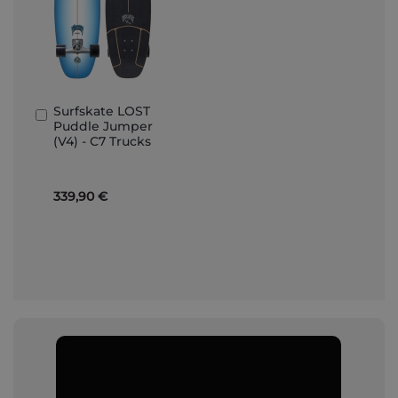
Surfskate LOST
In
Puddle Jumper
den
(V4) - C7 Trucks
Warenkorb
339,90 €