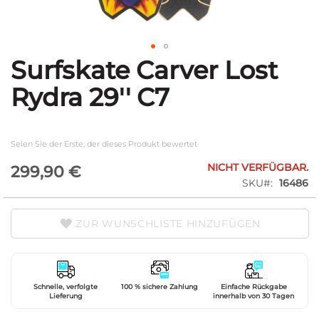
Surfskate Carver Lost
Zum
Anfang
Rydra 29'' C7
der
Bildgalerie
springen
Seien Sie der Erste, der dieses Produkt bewertet
NICHT VERFÜGBAR.
299,90 €
SKU
16486
ZUR WUNSCHLISTE HINZUFÜGEN
Schnelle, verfolgte
100 % sichere Zahlung
Einfache Rückgabe
Lieferung
innerhalb von 30 Tagen