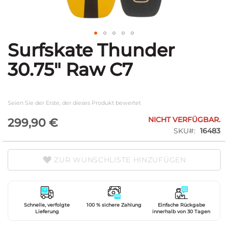
Surfskate Thunder
Zum
Anfang
30.75" Raw C7
der
Bildgalerie
springen
Seien Sie der Erste, der dieses Produkt bewertet
NICHT VERFÜGBAR.
299,90 €
SKU
16483
ZUR WUNSCHLISTE HINZUFÜGEN
Schnelle, verfolgte
100 % sichere Zahlung
Einfache Rückgabe
Lieferung
innerhalb von 30 Tagen