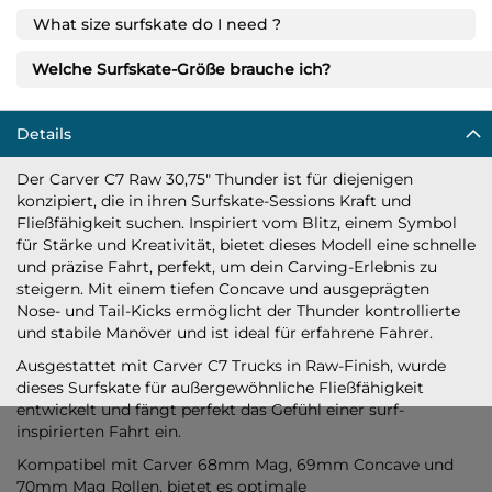
What size surfskate do I need ?
Welche Surfskate-Größe brauche ich?
Details
Der Carver C7 Raw 30,75" Thunder ist für diejenigen
konzipiert, die in ihren Surfskate-Sessions Kraft und
Fließfähigkeit suchen. Inspiriert vom Blitz, einem Symbol
für Stärke und Kreativität, bietet dieses Modell eine schnelle
und präzise Fahrt, perfekt, um dein Carving-Erlebnis zu
steigern. Mit einem tiefen Concave und ausgeprägten
Nose- und Tail-Kicks ermöglicht der Thunder kontrollierte
und stabile Manöver und ist ideal für erfahrene Fahrer.
Ausgestattet mit Carver C7 Trucks in Raw-Finish, wurde
dieses Surfskate für außergewöhnliche Fließfähigkeit
entwickelt und fängt perfekt das Gefühl einer surf-
inspirierten Fahrt ein.
Kompatibel mit Carver 68mm Mag, 69mm Concave und
70mm Mag Rollen, bietet es optimale