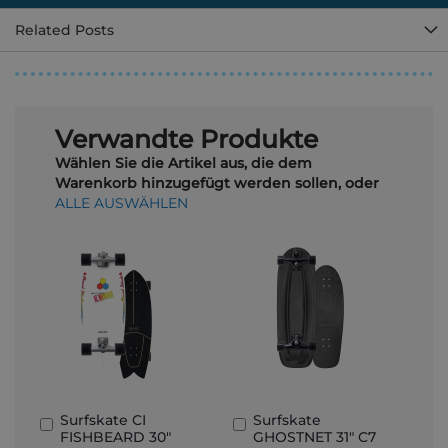
Related Posts
Verwandte Produkte
Wählen Sie die Artikel aus, die dem
Warenkorb hinzugefügt werden sollen, oder
ALLE AUSWÄHLEN
Surfskate CI
Surfskate
In
In
FISHBEARD 30"
GHOSTNET 31" C7
den
den