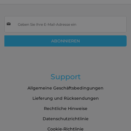
Melden
Sie
sich
für
ABONNIEREN
unseren
Newsletter
an:
Support
Allgemeine Geschäftsbedingungen
Lieferung und Rücksendungen
Rechtliche Hinweise
Datenschutzrichtlinie
Cookie-Richtlinie