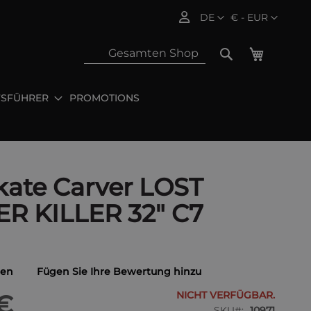
Sprache
Währung
DE
€ - EUR
Mein Wa
Search
FSFÜHRER
PROMOTIONS
Sea
kate Carver LOST
R KILLER 32" C7
gen
Fügen Sie Ihre Bewertung hinzu
NICHT VERFÜGBAR.
€
SKU
10971