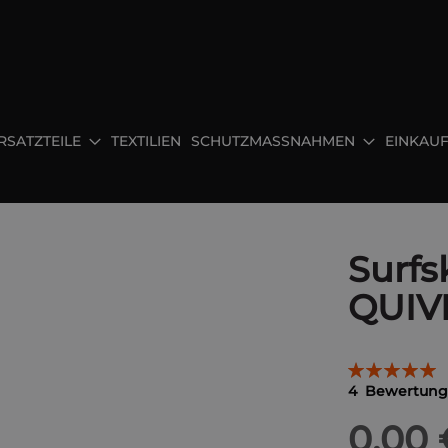
RSATZTEILE
TEXTILIEN
SCHUTZMASSNAHMEN
EINKAU
Surfs
QUIVE
Bewertung:
100
100
% of
4
Bewertun
0,00 