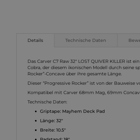
Zum
Anfang
der
Details
Technische Daten
Bew
Bildgalerie
springen
Das Carver C7 Raw 32" LOST QUIVER KILLER ist ein Hy
Cobra, der diesem ikonischen Modell durch seine spe
Rocker”-Concave über ihre gesamte Länge.
Dieser “Progressive Rocker” ist von der Bauweise v
Kompatibel mit Carver 68mm Mag, 69mm Concav
Technische Daten:
Griptape: Mayhem Deck Pad
Länge: 32"
Breite: 10.5"
Radstand: 18"