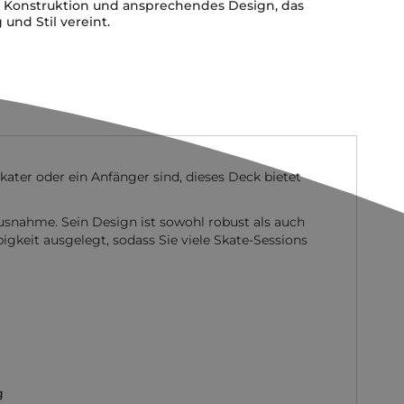
 Konstruktion und ansprechendes Design, das
 und Stil vereint.
kater oder ein Anfänger sind, dieses Deck bietet
 Ausnahme. Sein Design ist sowohl robust als auch
igkeit ausgelegt, sodass Sie viele Skate-Sessions
g