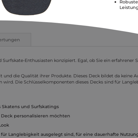
Robuste
Leistung
ertungen
 Surfskate-Enthusiasten konzipiert. Egal, ob Sie ein erfahrener S
it und die Qualität ihrer Produkte. Dieses Deck bildet da keine
en wird. Die Schlüsselkomponenten dieses Decks sind für Langleb
s Skatens und Surfskatings
ihr Deck personalisieren möchten
 Look
für Langlebigkeit ausgelegt sind, für eine dauerhafte Nutzun