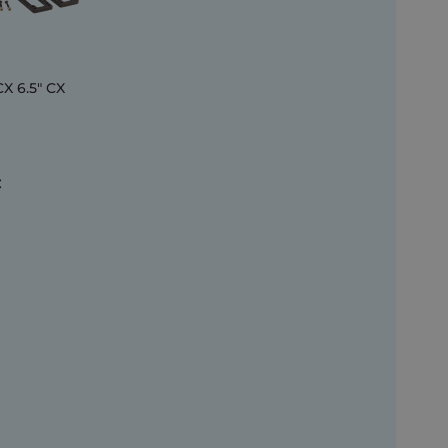
CX 6.5" CX
€