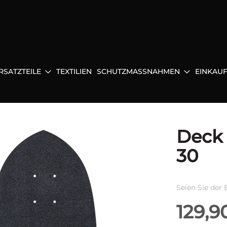
RSATZTEILE
TEXTILIEN
SCHUTZMASSNAHMEN
EINKAU
Deck 
30
Seien Sie der 
129,9