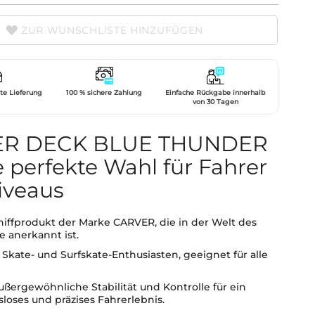
ZUR WUNSCHLISTE HINZUFÜGEN
gte Lieferung
100 % sichere Zahlung
Einfache Rückgabe innerhalb
von 30 Tagen
ER DECK BLUE THUNDER
ie perfekte Wahl für Fahrer
Niveaus
hiffprodukt der Marke CARVER, die in der Welt des
e anerkannt ist.
r Skate- und Surfskate-Enthusiasten, geeignet für alle
ußergewöhnliche Stabilität und Kontrolle für ein
loses und präzises Fahrerlebnis.