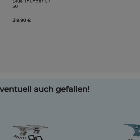
Blue Thunder C7
Warenkorb
30
319,90 €
ventuell auch gefallen!