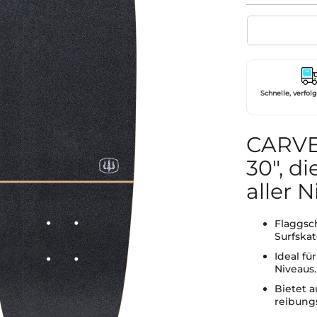
Schnelle, verfol
CARV
30", d
aller 
Flaggsc
Surfskat
Ideal fü
Niveaus.
Bietet a
reibungs