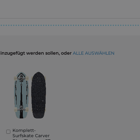
hinzugefügt werden sollen, oder
ALLE AUSWÄHLEN
Komplett-
In
Surfskate Carver
den