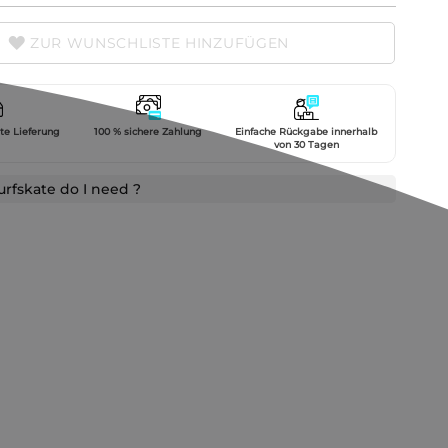
ZUR WUNSCHLISTE HINZUFÜGEN
gte Lieferung
100 % sichere Zahlung
Einfache Rückgabe innerhalb
von 30 Tagen
urfskate do I need ?