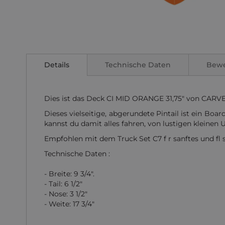
Zum
Anfang
der
Details
Technische Daten
Bew
Bildgalerie
springen
Dies ist das Deck CI MID ORANGE 31,75" von CARVE
Dieses vielseitige, abgerundete Pintail ist ein Boar
kannst du damit alles fahren, von lustigen kleinen 
Empfohlen mit dem Truck Set C7 f r sanftes und fl s
Technische Daten :
- Breite: 9 3/4".
- Tail: 6 1/2"
- Nose: 3 1/2"
- Weite: 17 3/4"