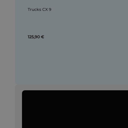
Trucks CX 9
125,90 €