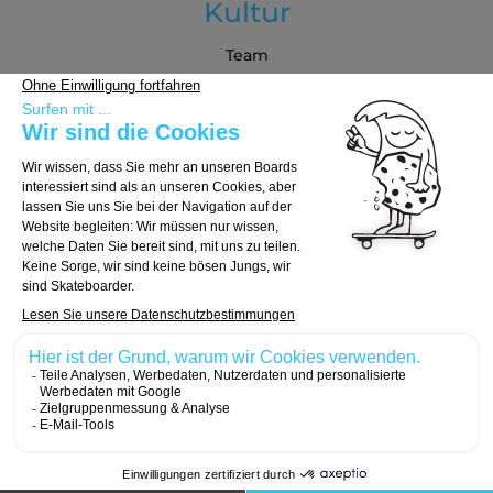
Kultur
Team
Blog
Partners
Kaufberatung
Board auswählen
Trucks auswählen
Rollen auswählen
© 2026, Carver Skateboards