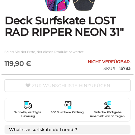
Deck Surfskate LOST
Zum
Anfang
RAD RIPPER NEON 31"
der
Bildgalerie
springen
Seien Sie der Erste, der dieses Produkt bewertet
NICHT VERFÜGBAR.
119,90 €
SKU
15783
ZUR WUNSCHLISTE HINZUFÜGEN
Schnelle, verfolgte
100 % sichere Zahlung
Einfache Rückgabe
Lieferung
innerhalb von 30 Tagen
What size surfskate do I need ?