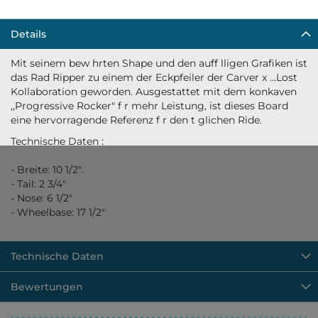
Details
Mit seinem bew hrten Shape und den auff lligen Grafiken ist
das Rad Ripper zu einem der Eckpfeiler der Carver x ...Lost
Kollaboration geworden. Ausgestattet mit dem konkaven
,,Progressive Rocker" f r mehr Leistung, ist dieses Board
eine hervorragende Referenz f r den t glichen Ride.
Technische Daten :
- Breite: 10 1/2".
- Tail: 2 3/4"
- Nose: 6 1/2"
- Wheelbase: 17 1/2"
Technische Daten
Bewertungen