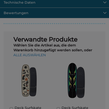
Technische Daten
Bewertungen
Verwandte Produkte
Wählen Sie die Artikel aus, die dem
Warenkorb hinzugefügt werden sollen, oder
ALLE AUSWÄHLEN
Deck Surfskate
Deck Surfskate
In
In