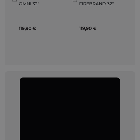
OMNI 32"
FIREBRAND 32"
den
den
Warenkorb
Warenkorb
119,90 €
119,90 €