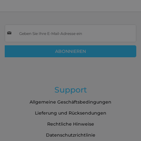
Melden
Sie
sich
für
ABONNIEREN
unseren
Newsletter
an:
Support
Allgemeine Geschäftsbedingungen
Lieferung und Rücksendungen
Rechtliche Hinweise
Datenschutzrichtlinie