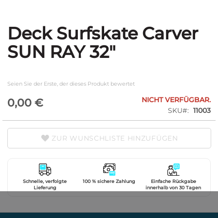
Deck Surfskate Carver
Zum
Anfang
SUN RAY 32"
der
Bildgalerie
springen
Seien Sie der Erste, der dieses Produkt bewertet
NICHT VERFÜGBAR.
0,00 €
SKU
11003
ZUR WUNSCHLISTE HINZUFÜGEN
Schnelle, verfolgte
100 % sichere Zahlung
Einfache Rückgabe
Lieferung
innerhalb von 30 Tagen