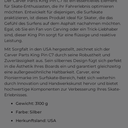
Der
Carver
Parts King Pin C7 ist ein essentielles Element
für Skate-Enthusiasten, die ihr Fahrerlebnis optimieren
möchten. Entwickelt für diejenigen, die Surfskate
praktizieren, ist dieses Produkt ideal für Skater, die das
Gefühl des Surfens auf dem Asphalt nachahmen möchten.
Egal, ob Sie ein Fan von Carving oder ein Trick-Liebhaber
sind, dieser King Pin sorgt für eine flüssige und reaktive
Leistung.
Mit Sorgfalt in den USA hergestellt, zeichnet sich der
Carver Parts King Pin C7 durch seine Robustheit und
Zuverlässigkeit aus. Sein silbernes Design fügt sich perfekt
in die Ästhetik Ihres Boards ein und garantiert gleichzeitig
eine außergewöhnliche Haltbarkeit. Carver, eine
Pioniermarke im Surfskate-Bereich, hebt sich weiterhin
durch Innovation und Handwerkskunst hervor und bietet
hochwertige Komponenten zur Verbesserung Ihres Skate-
Erlebnisses.
Gewicht: 3100 g
Farbe: Silber
Herkunftsland: USA