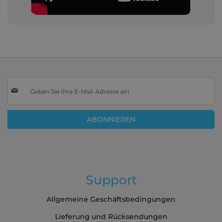
Melden
Sie
sich
für
ABONNIEREN
unseren
Newsletter
an:
Support
Allgemeine Geschäftsbedingungen
Lieferung und Rücksendungen