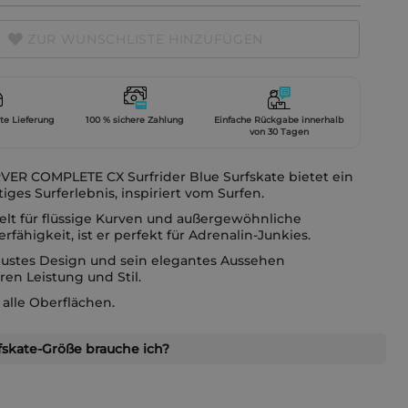
ZUR WUNSCHLISTE HINZUFÜGEN
gte Lieferung
100 % sichere Zahlung
Einfache Rückgabe innerhalb
von 30 Tagen
VER COMPLETE CX Surfrider Blue Surfskate bietet ein
tiges Surferlebnis, inspiriert vom Surfen.
elt für flüssige Kurven und außergewöhnliche
rfähigkeit, ist er perfekt für Adrenalin-Junkies.
bustes Design und sein elegantes Aussehen
ren Leistung und Stil.
r alle Oberflächen.
skate-Größe brauche ich?