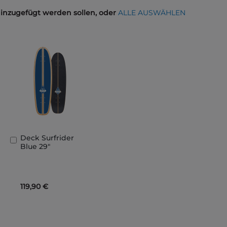
hinzugefügt werden sollen, oder
ALLE AUSWÄHLEN
Deck Surfrider
In
Blue 29"
den
Warenkorb
119,90 €