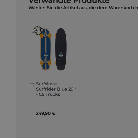
Verwandte Produkte
Wählen Sie die Artikel aus, die dem Warenkorb 
Surfskate
In
Surfrider Blue 29''
den
- C5 Trucks
Warenkorb
249,90 €