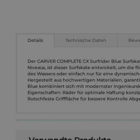
Zum
Anfang
der
Details
Technische Daten
Bew
Bildgalerie
springen
Der CARVER COMPLETE CX Surfrider Blue Surfskate 
Niveaus, ist dieser Surfskate entwickelt, um di
des Wassers oder einfach nur für eine dynamische
Hergestellt aus hochwertigen Materialien, garant
Blue kombiniert sich mit modernster Ingenieursku
Eigenschaften: Räder für optimale Haftung konzi
Rutschfeste Grifffläche für bessere Kontrolle A