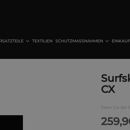
RSATZTEILE
TEXTILIEN
SCHUTZMASSNAHMEN
EINKAU
Surfs
CX
Seien Sie der 
259,9