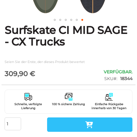
Surfskate CI MID SAGE
Zum
Anfang
- CX Trucks
der
Bildgalerie
springen
Seien Sie der Erste, der dieses Produkt bewertet
VERFÜGBAR.
309,90 €
SKU
18344
Schnelle, verfolgte
100 % sichere Zahlung
Einfache Rückgabe
Lieferung
innerhalb von 30 Tagen