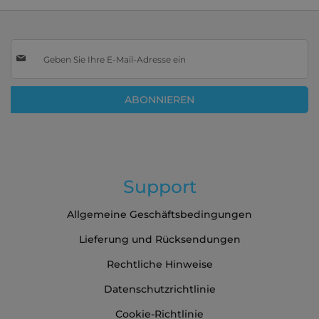
Melden
Sie
sich
für
ABONNIEREN
unseren
Newsletter
an:
Support
Allgemeine Geschäftsbedingungen
Lieferung und Rücksendungen
Rechtliche Hinweise
Datenschutzrichtlinie
Cookie-Richtlinie