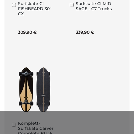
Surfskate CI
Surfskate CI MID
In
In
FISHBEARD 30"
SAGE - C7 Trucks
den
den
CX
Warenkorb
Warenkorb
309,90 €
339,90 €
Komplett-
In
Surfskate Carver
den
Complete Black