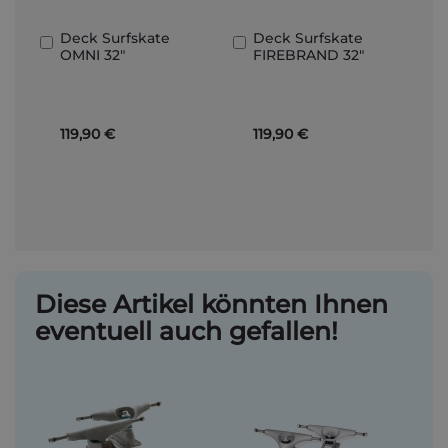
Deck Surfskate
Deck Surfskate
In
In
OMNI 32"
FIREBRAND 32"
den
den
Warenkorb
Warenkorb
119,90 €
119,90 €
Diese Artikel könnten Ihnen
eventuell auch gefallen!