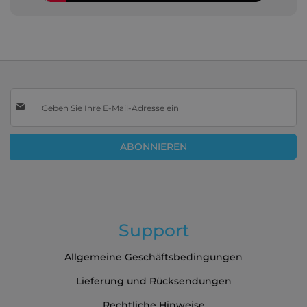
Melden
Sie
sich
für
ABONNIEREN
unseren
Newsletter
an:
Support
Allgemeine Geschäftsbedingungen
Lieferung und Rücksendungen
Rechtliche Hinweise