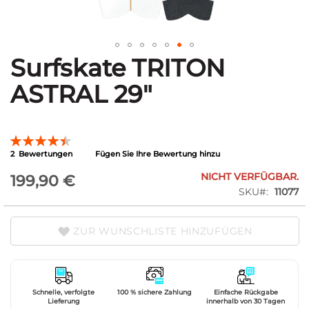
Surfskate TRITON
Zum
Anfang
ASTRAL 29"
der
Bildgalerie
springen
Bewertung:
90
100
% of
2
Bewertungen
Fügen Sie Ihre Bewertung hinzu
NICHT VERFÜGBAR.
199,90 €
SKU
11077
ZUR WUNSCHLISTE HINZUFÜGEN
Schnelle, verfolgte
100 % sichere Zahlung
Einfache Rückgabe
Lieferung
innerhalb von 30 Tagen