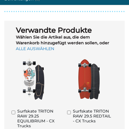
Verwandte Produkte
Wählen Sie die Artikel aus, die dem
Warenkorb hinzugefügt werden sollen, oder
ALLE AUSWÄHLEN
Surfskate TRITON
Surfskate TRITON
In
In
RAW 29.25
RAW 29.5 REDTAIL
den
den
EQUILIBRIUM - CX
- CX Trucks
Warenkorb
Warenkorb
Trucks