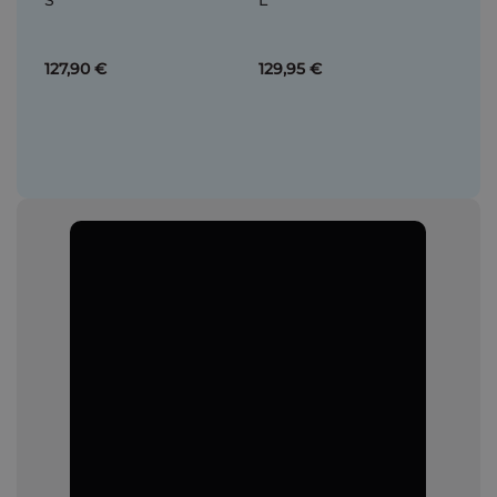
S
L
127,90 €
129,95 €