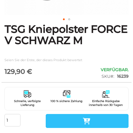
TSG Kniepolster FORCE
Zum
Anfang
V SCHWARZ M
der
Bildgalerie
springen
Seien Sie der Erste, der dieses Produkt bewertet
VERFÜGBAR.
129,90 €
SKU
16239
Schnelle, verfolgte
100 % sichere Zahlung
Einfache Rückgabe
Lieferung
innerhalb von 30 Tagen