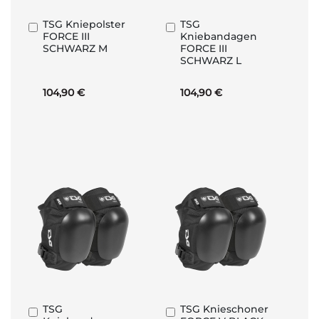
TSG Kniepolster
TSG
In
In
FORCE III
Kniebandagen
den
den
SCHWARZ M
FORCE III
Warenkorb
Warenkorb
SCHWARZ L
104,90 €
104,90 €
TSG
TSG Knieschoner
In
In