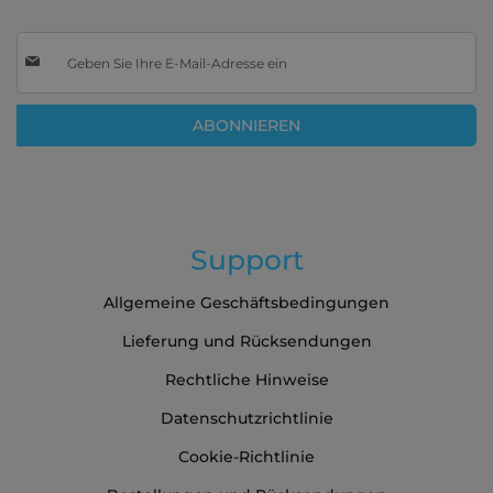
Melden
Sie
sich
für
ABONNIEREN
unseren
Newsletter
an:
Support
Allgemeine Geschäftsbedingungen
Lieferung und Rücksendungen
Rechtliche Hinweise
Datenschutzrichtlinie
Cookie-Richtlinie