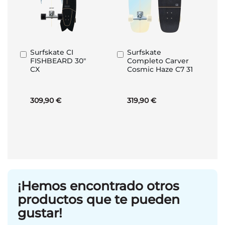
Surfskate CI
Surfskate
Añadir
Añadir
FISHBEARD 30"
Completo Carver
al
al
CX
Cosmic Haze C7 31
carrito
carrito
309,90 €
319,90 €
¡Hemos encontrado otros
productos que te pueden
gustar!