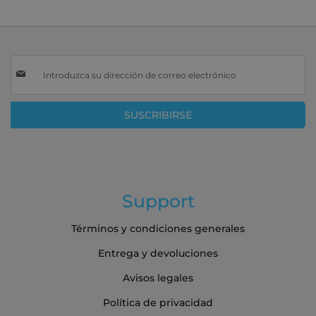
Inscríbase
a
nuestro
boletín
SUSCRIBIRSE
de
noticias:
Support
Términos y condiciones generales
Entrega y devoluciones
Avisos legales
Política de privacidad