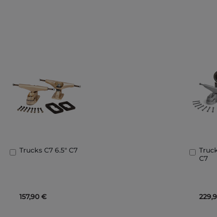
Trucks C7 6.5" C7
Truck
Añadir
Añad
C7
al
al
carrito
carri
157,90 €
229,