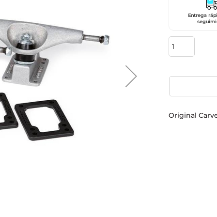
Entrega ráp
seguimi
Original Carve