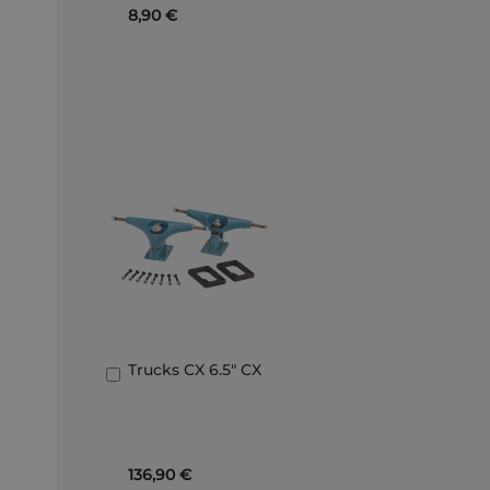
8,90 €
Trucks CX 6.5" CX
Añadir
al
carrito
136,90 €