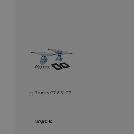
Trucks C7 6.5" C7
Añadir
al
carrito
157,90 €