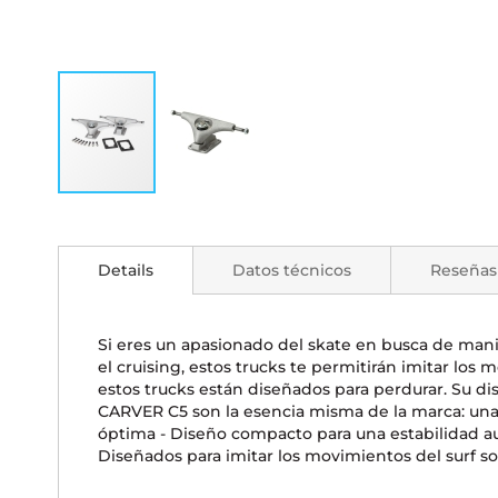
Saltar
al
comienzo
Details
Datos técnicos
Reseñas
de
la
galería
de
Si eres un apasionado del skate en busca de maniob
imágenes
el cruising, estos trucks te permitirán imitar los
estos trucks están diseñados para perdurar. Su di
CARVER C5 son la esencia misma de la marca: una 
óptima - Diseño compacto para una estabilidad aume
Diseñados para imitar los movimientos del surf sob