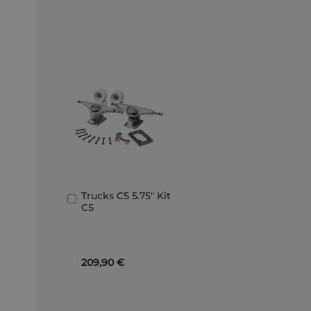
Trucks C5 5.75" Kit
Añadir
C5
al
carrito
209,90 €